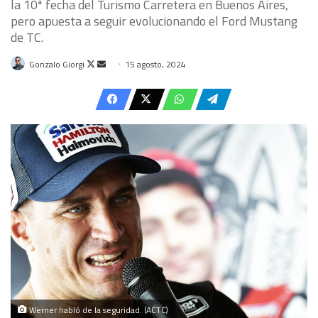
la 10ª fecha del Turismo Carretera en Buenos Aires,
pero apuesta a seguir evolucionando el Ford Mustang
de TC.
Follow
Send
Gonzalo Giorgi
15 agosto, 2024
on
an
X
email
Werner habló de la seguridad. (ACTC)