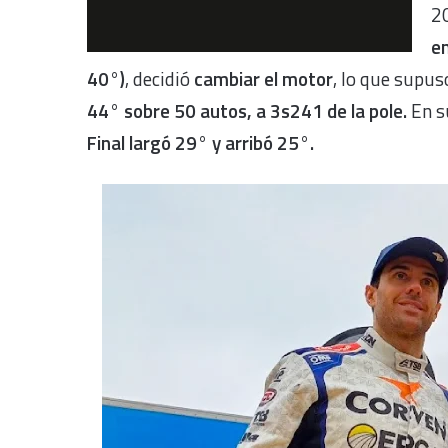
20
en
40°)
, decidió
cambiar el motor
, lo que supus
44° sobre 50 autos, a 3s241 de la pole.
En 
Final largó 29° y arribó 25°.