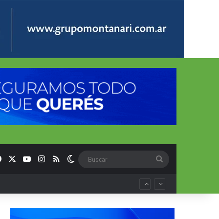
Facebook
X
YouTube
Instagram
RSS
Switch skin
Buscar