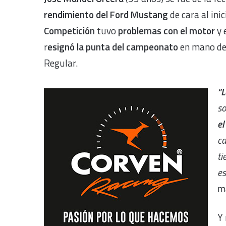
rendimiento del Ford Mustang
de cara al inic
Competición
tuvo
problemas con el motor
y 
r
esignó la punta del campeonato
en mano d
Regular.
“L
so
el
ca
ti
es
m
Y