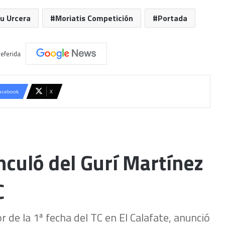
u Urcera
Moriatis Competición
Portada
eferida
acebook
X