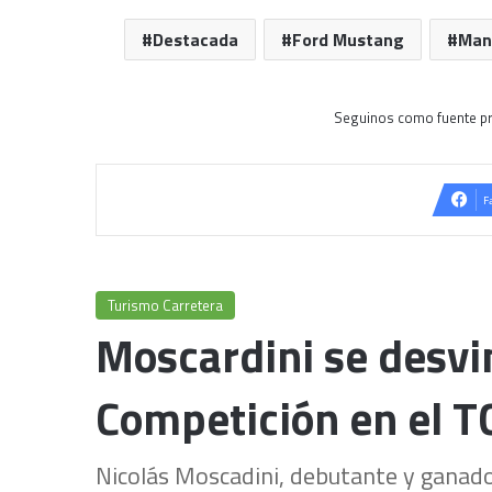
Destacada
Ford Mustang
Man
Seguinos como fuente pr
F