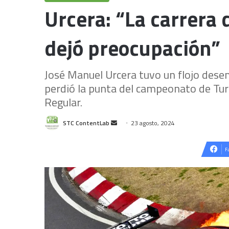
Urcera: “La carrera
dejó preocupación”
José Manuel Urcera tuvo un flojo des
perdió la punta del campeonato de Tur
Regular.
Send
STC ContentLab
23 agosto, 2024
an
email
F