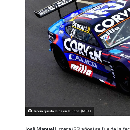
Urcera quedó lejos en la Copa. (ACTC)
José Manuel Urcera
(33 años) se fue de la fe