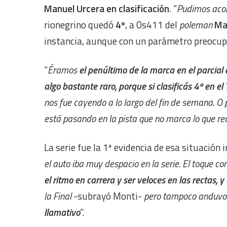
Manuel Urcera en clasificación
. “
Pudimos acom
rionegrino quedó
4º
, a 0s411 del
poleman
Ma
instancia, aunque con un parámetro preocu
“
Éramos
el penúltimo de la marca en el parcial 
algo bastante raro, porque si clasificás 4º en e
nos fue cayendo a lo largo del fin de semana. 
está pasando en la pista que no marca lo que r
La serie fue la 1ª evidencia de esa situación i
el auto iba muy despacio en la serie. El toque co
el ritmo en carrera y ser veloces en las rectas, 
la Final
-subrayó Monti-
pero tampoco anduvo 
llamativo
”.