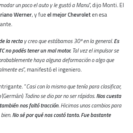
odar un poco el auto y le gustó a Manu
”, dijo Monti. El
riano Werner
, y fue
el mejor Chevrolet
en esa
pante.
de la recta
y creo que estábamos 30º en la general.
Es
l TC no podés tener un mal motor.
Tal vez el impulsor se
O probablemente haya alguna deformación o algo que
ealmente es
”, manifestó el ingeniero.
ntrigante. “
Casi con lo mismo que tenía para clasificar,
n
(Germán)
Todino se dio por no ser rápidos.
Nos cuesta
y también nos faltó tracción
. Hicimos unos cambios para
bien.
No sé por qué nos costó tanto. Fue bastante