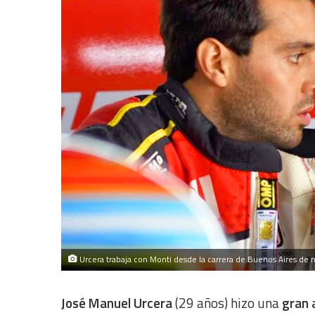
Urcera trabaja con Monti desde la carrera de Buenos Aires de 
José Manuel Urcera
(29 años) hizo una
gran 