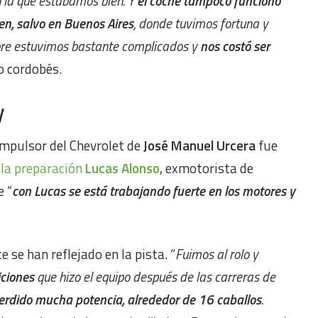
 la que estábamos bien. Y
el coche tampoco funcionó
en, salvo en Buenos Aires
, donde tuvimos fortuna y
mpre estuvimos bastante complicados y
nos costó ser
co cordobés.
y
 impulsor del Chevrolet de
José Manuel Urcera
fue
e la preparación
Lucas Alonso
, exmotorista de
e “
con Lucas se está trabajando fuerte en los motores y
se han reflejado en la pista. “
Fuimos al rolo y
ciones
que hizo el equipo después de las carreras de
erdido mucha potencia, alrededor de 16 caballos
.