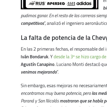
en
bi
pudimos ganar. En el resto de las carreras sie
competitivos
”, analizó el ingeniero aeronáuti
La falta de potencia de la Chev
En las 2 primeras fechas, el responsable del
Iván Bondaruk
. Y
desde la 3ª se hizo cargo d
Agustín Canapino
. Luciano Monti destacó qu
venimos mejorando
”.
Sin embargo, esas mejoras no necesariamente 
encontramos muy buena potencia, pero
las medi
Paraná y San Nicolás
mostraron que se había p