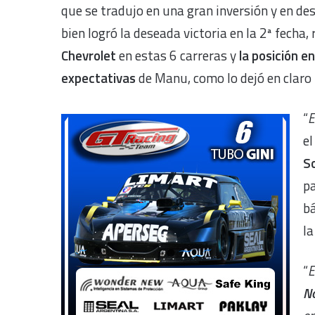
que se tradujo en una gran inversión y en de
bien logró la deseada victoria en la 2ª fecha,
Chevrolet
en estas 6 carreras y
la posición 
expectativas
de Manu, como lo dejó en claro
“
E
el
S
pa
bá
l
“
E
No