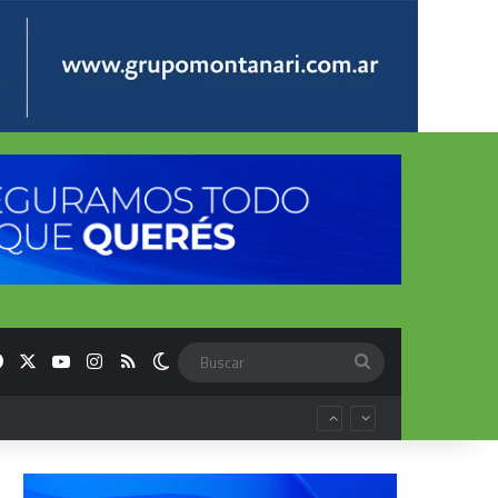
Facebook
X
YouTube
Instagram
RSS
Switch skin
Buscar