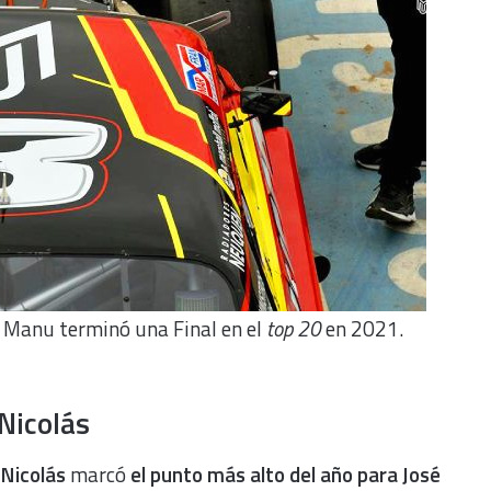
ue Manu terminó una Final en el
top 20
en 2021.
 Nicolás
 Nicolás
marcó
el punto más alto del año para José