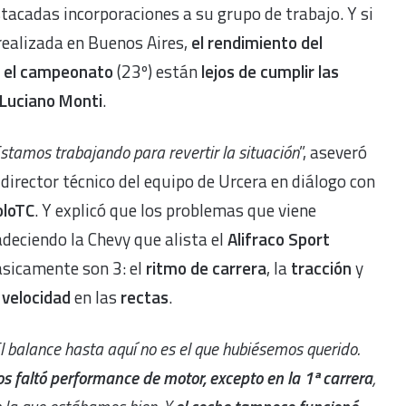
stacadas incorporaciones a su grupo de trabajo. Y si
 realizada en Buenos Aires,
el rendimiento del
en el campeonato
(23º) están
lejos de cumplir las
Luciano Monti
.
stamos trabajando para revertir la situación
”, aseveró
 director técnico del equipo de Urcera
en diálogo con
oloTC
. Y explicó que los problemas que viene
deciendo la Chevy que alista el
Alifraco Sport
sicamente son 3: el
ritmo de carrera
, la
tracción
y
a
velocidad
en las
rectas
.
l balance hasta aquí no es el que hubiésemos querido.
s faltó performance de motor, excepto en la 1ª carrera
,