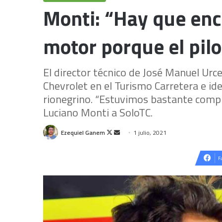
Monti: “Hay que enco
motor porque el pilo
El director técnico de José Manuel Urcer
Chevrolet en el Turismo Carretera e id
rionegrino. “Estuvimos bastante compli
Luciano Monti a SoloTC.
Follow
Send
Ezequiel Ganem
1 julio, 2021
on
an
X
email
F