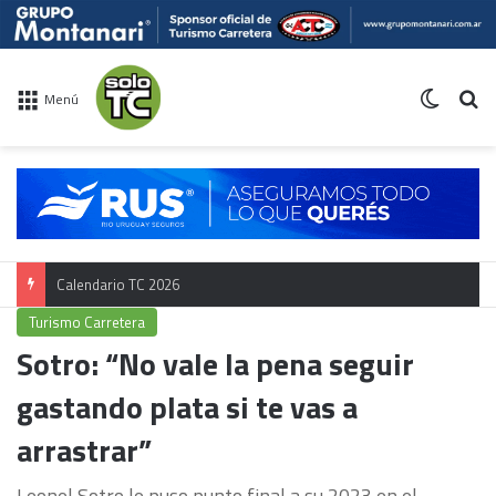
Switch 
Bu
Menú
Calendario TC 2026
Turismo Carretera
Sotro: “No vale la pena seguir
gastando plata si te vas a
arrastrar”
Leonel Sotro le puso punto final a su 2023 en el