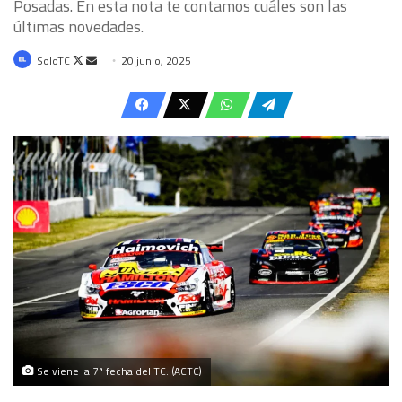
Posadas. En esta nota te contamos cuáles son las
últimas novedades.
Follow
Send
SoloTC
20 junio, 2025
on
an
X
email
Se viene la 7ª fecha del TC. (ACTC)