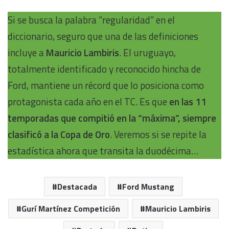
Si se busca la palabra “regularidad” en el
diccionario, seguro que una de las definiciones
incluye a
Mauricio Lambiris
. El uruguayo,
totalmente identificado y reconocido hincha de
Ford, mantiene un récord que lo posiciona como
protagonista cada año en el TC. Es que
en las 11
temporadas que compitió en la “máxima”, siempre
clasificó a la Copa de Oro
. Veremos si se repite la
estadística ahora que transita la duodécima…
Destacada
Ford Mustang
Gurí Martínez Competición
Mauricio Lambiris