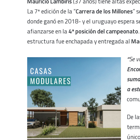
Mauricio Lambiris
(37 años) tiene altas expec
La 7ª edición de la “
Carrera de los Millones
” 
donde ganó en 2018- y el uruguayo espera se
afianzarse en la
4ª posición del campeonato
estructura fue enchapada y entregada al
Maq
“
Se v
Encon
sumar
a est
comu
De la
term
único