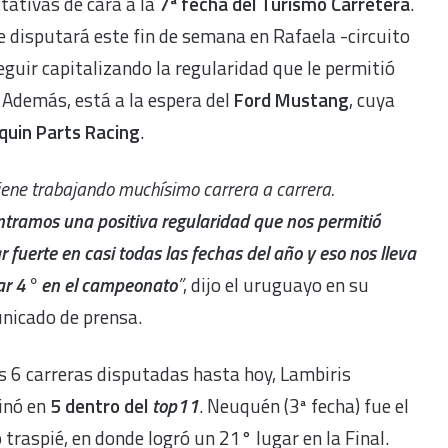
tativas de cara a la
7ª fecha del Turismo Carretera
.
se disputará este fin de semana en Rafaela -circuito
guir capitalizando la regularidad que le permitió
. Además, está a la espera del
Ford Mustang
, cuya
uin Parts Racing
.
iene trabajando muchísimo carrera a carrera.
tramos una positiva regularidad que nos permitió
 fuerte en casi todas las fechas del año y eso nos lleva
ar 4° en el campeonato
”
, dijo el uruguayo en su
nicado de prensa.
s 6 carreras disputadas hasta hoy, Lambiris
inó en
5 dentro del
top11
. Neuquén (3ª fecha) fue el
 traspié, en donde logró un 21° lugar en la Final.