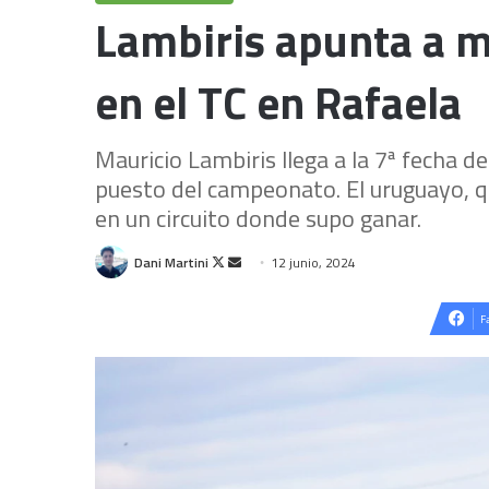
Lambiris apunta a m
en el TC en Rafaela
Mauricio Lambiris llega a la 7ª fecha d
puesto del campeonato. El uruguayo, q
en un circuito donde supo ganar.
Follow
Send
Dani Martini
12 junio, 2024
on
an
X
email
F