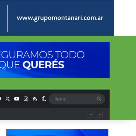
Facebook
X
YouTube
Instagram
RSS
Switch skin
Buscar