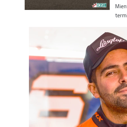
Mient
termi