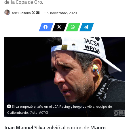
de la Copa de Oro.
Follow
Send
Ariel Caltana
5 noviembre, 2020
on
an
X
email
Silva empezó el año en el LCA Racing y luego volvió al equipo de
Giallombardo. (Foto: ACTC)
Juan Manuel Silva
volvió al equipo de
Mauro