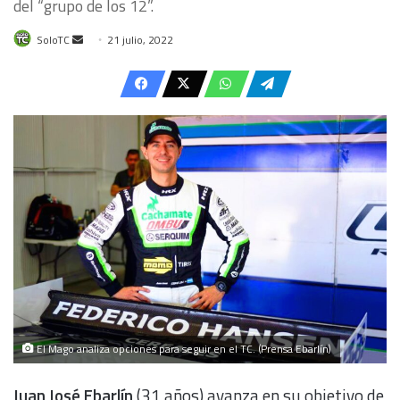
del “grupo de los 12”.
Send
SoloTC
21 julio, 2022
an
email
El Mago analiza opciones para seguir en el TC. (Prensa Ebarlín)
Juan José Ebarlín
(31 años) avanza en su objetivo de