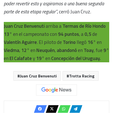
poder revertir esto y aspiramos a una buena segunda
parte de esta etapa regular”
, cerró Juan Cruz.
Juan Cruz Benvenuti
arriba a
Termas de Río Hondo
13°
en el campeonato con
94 puntos
, a
0,5
de
Valentín Aguirre
. El piloto de
Torino
llegó
16°
en
Viedma
,
12°
en
Neuquén
,
abandonó
en
Toay
, fue
9°
en
El Calafate
y
19°
en
Concepción del Uruguay.
Juan Cruz Benvenuti
Trotta Racing