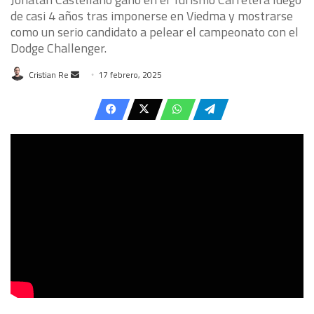
de casi 4 años tras imponerse en Viedma y mostrarse
como un serio candidato a pelear el campeonato con el
Dodge Challenger.
Send
Cristian Re
17 febrero, 2025
an
email