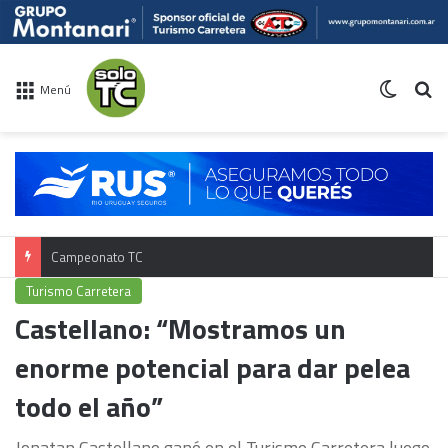
Switch 
Bu
Menú
Campeonato TC
Turismo Carretera
Castellano: “Mostramos un
enorme potencial para dar pelea
todo el año”
Jonatan Castellano ganó en el Turismo Carretera luego