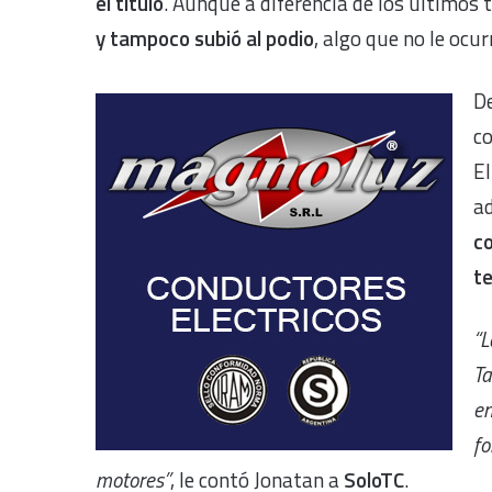
el título
. Aunque a diferencia de los últimos
y tampoco subió al podio
, algo que no le ocu
De
co
E
a
co
t
“L
Ta
en
fo
motores”
, le contó Jonatan a
SoloTC
.