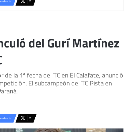
acebook
X