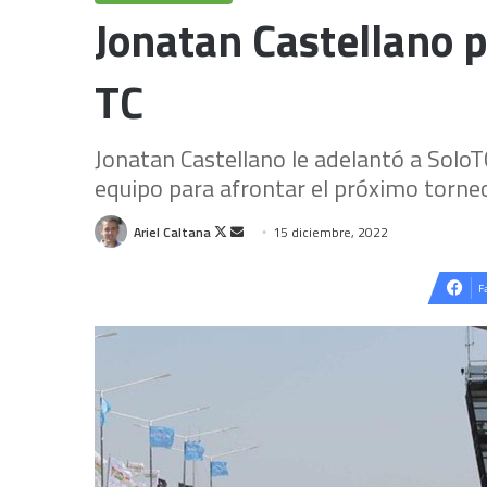
Jonatan Castellano p
TC
Jonatan Castellano le adelantó a Solo
equipo para afrontar el próximo torne
Follow
Send
Ariel Caltana
15 diciembre, 2022
on
an
X
email
F