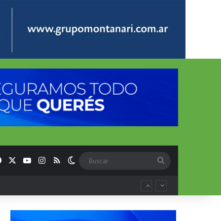
Facebook
X
YouTube
Instagram
RSS
Switch skin
Buscar