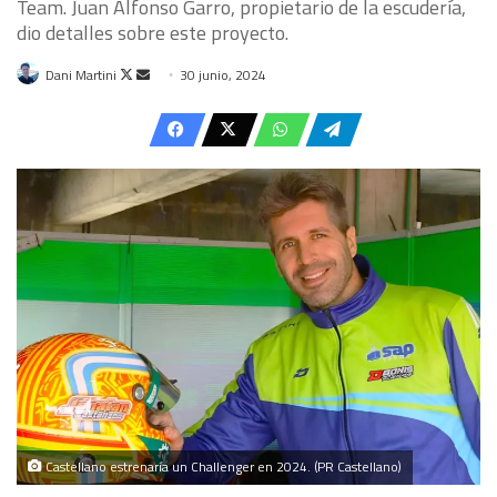
Team. Juan Alfonso Garro, propietario de la escudería,
dio detalles sobre este proyecto.
Follow
Send
Dani Martini
30 junio, 2024
on
an
X
email
Castellano estrenaría un Challenger en 2024. (PR Castellano)