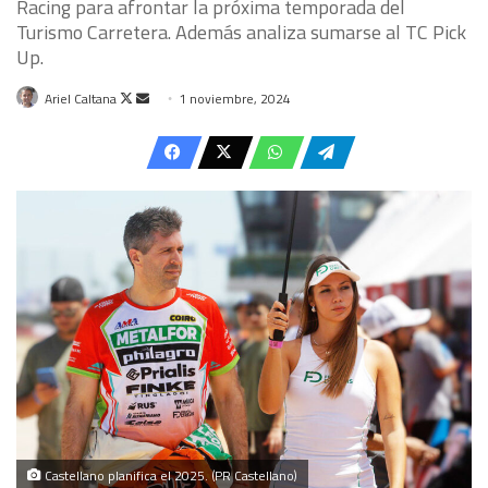
Racing para afrontar la próxima temporada del
Turismo Carretera. Además analiza sumarse al TC Pick
Up.
Follow
Send
Ariel Caltana
1 noviembre, 2024
on
an
X
email
Castellano planifica el 2025. (PR Castellano)