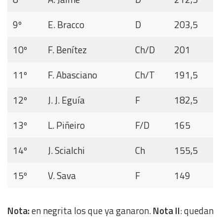
9º
E. Bracco
D
203,5
10º
F. Benítez
Ch/D
201
11º
F. Abasciano
Ch/T
191,5
12º
J. J. Eguía
F
182,5
13º
L. Piñeiro
F/D
165
14º
J. Scialchi
Ch
155,5
15º
V. Sava
F
149
Nota:
en negrita los que ya ganaron.
Nota II
: quedan