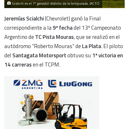
Scialchi es el 7º ganador distinto de la temporada. (ACTC)
Jeremías Scialchi
(Chevrolet) ganó la Final
correspondiente a la
9ª fecha
del 13º Campeonato
Argentino de
TC Pista Mouras
, que se realizó en el
autódromo “Roberto Mouras” de
La Plata
. El piloto
del
Santagata Motorsport
obtuvo su
1ª victoria en
14 carreras
en el TCPM.