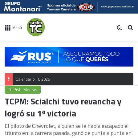
Switch 
Bu
Menú
Calendario TC 2026
TC Pista Mouras
TCPM: Scialchi tuvo revancha y
logró su 1ª victoria
El piloto de Chevrolet, a quien se le había escapado el
triunfo en la carrera pasada, ganó de punta a punta en