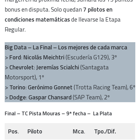
bonus en disputa. Solo quedan
7 pilotos en
condiciones matemáticas
de llevarse la Etapa
Regular.
Big Data – La Final – Los mejores de cada marca
>
Ford
:
Nicolás Meichtri
(Escudería G129), 3º
>
Chevrolet
:
Jeremías Scialchi
(Santagata
Motorsport), 1º
>
Torino
:
Gerónimo Gonnet
(Trotta Racing Team), 6º
>
Dodge
:
Gaspar Chansard
(SAP Team), 2º
Final – TC Pista Mouras – 9ª fecha – La Plata
Pos
.
Piloto
Mca
.
Tpo./Dif.