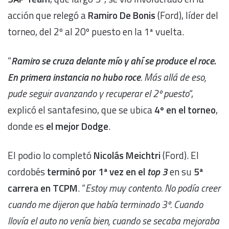
acción que relegó a
Ramiro De Bonis
(Ford), líder del
torneo, del 2º al 20º puesto en la 1ª vuelta.
“
Ramiro se cruza delante mío y ahí se produce el roce.
En primera instancia no hubo roce
. Más allá de eso,
pude seguir avanzando y recuperar el 2º puesto
“,
explicó el santafesino, que se ubica
4º en el torneo
,
donde es
el mejor Dodge
.
El podio lo completó
Nicolás Meichtri
(Ford). El
cordobés
terminó por 1ª vez en el
top 3
en su
5ª
carrera en TCPM
. “
Estoy muy contento. No podía creer
cuando me dijeron que había terminado 3º. Cuando
llovía el auto no venía bien, cuando se secaba mejoraba