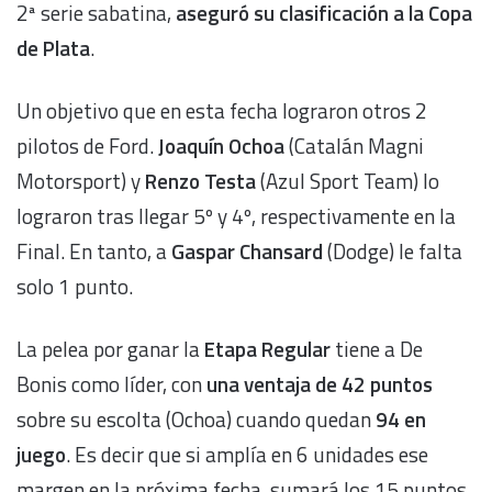
2ª serie sabatina,
aseguró su clasificación a la Copa
de Plata
.
Un objetivo que en esta fecha lograron otros 2
pilotos de Ford.
Joaquín Ochoa
(Catalán Magni
Motorsport) y
Renzo Testa
(Azul Sport Team) lo
lograron tras llegar 5º y 4º, respectivamente en la
Final. En tanto, a
Gaspar Chansard
(Dodge) le falta
solo 1 punto.
La pelea por ganar la
Etapa Regular
tiene a De
Bonis como líder, con
una ventaja de 42 puntos
sobre su escolta (Ochoa) cuando quedan
94 en
juego
. Es decir que si amplía en 6 unidades ese
margen en la próxima fecha, sumará los 15 puntos