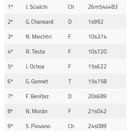
1º
J. Scialchi
Ch
26m54s483
2º
G. Chansard
D
1s992
3º
N. Meichtri
F
10s374
4º
R. Testa
F
10s720
5º
J. Ochoa
F
15s622
6º
G. Gonnet
T
15s758
7º
F. Benítez
D
20s689
8º
N. Morán
F
21s042
9º
S. Piovano
Ch
24s089