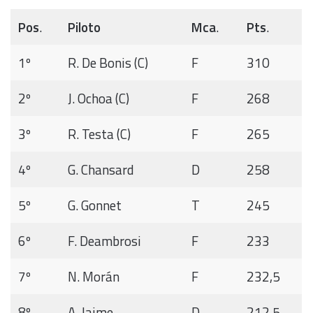
Pos
.
Piloto
Mca
.
Pts
.
1º
R. De Bonis (C)
F
310
2º
J. Ochoa (C)
F
268
3º
R. Testa (C)
F
265
4º
G. Chansard
D
258
5º
G. Gonnet
T
245
6º
F. Deambrosi
F
233
7º
N. Morán
F
232,5
8º
A. Jaime
D
212,5