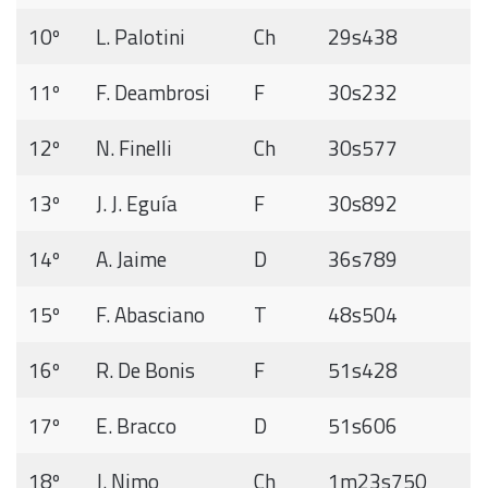
10º
L. Palotini
Ch
29s438
11º
F. Deambrosi
F
30s232
12º
N. Finelli
Ch
30s577
13º
J. J. Eguía
F
30s892
14º
A. Jaime
D
36s789
15º
F. Abasciano
T
48s504
16º
R. De Bonis
F
51s428
17º
E. Bracco
D
51s606
18º
J. Nimo
Ch
1m23s750