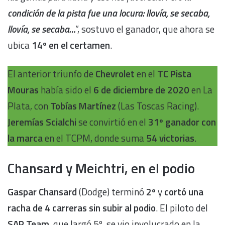
condición de la pista fue una locura: llovía, se secaba,
llovía, se secaba…
”, sostuvo el ganador, que ahora se
ubica
14º en el certamen
.
El anterior triunfo de
Chevrolet
en el
TC Pista
Mouras
había sido el
6 de diciembre de 2020
en La
Plata, con
Tobías Martínez
(Las Toscas Racing).
Jeremías Scialchi
se convirtió en el
31º ganador con
la marca
en el TCPM, donde suma
54 victorias
.
Chansard y Meichtri, en el podio
Gaspar Chansard
(Dodge) terminó
2º
y
cortó una
racha de 4 carreras sin subir al podio
. El piloto del
SAP Team
, que largó 5º, se vio involucrado en la