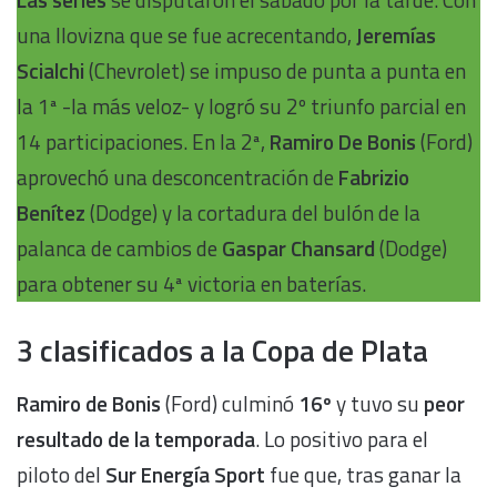
una llovizna que se fue acrecentando,
Jeremías
Scialchi
(Chevrolet) se impuso de punta a punta en
la 1ª -la más veloz- y logró su 2º triunfo parcial en
14 participaciones. En la 2ª,
Ramiro De Bonis
(Ford)
aprovechó una desconcentración de
Fabrizio
Benítez
(Dodge) y la cortadura del bulón de la
palanca de cambios de
Gaspar Chansard
(Dodge)
para obtener su 4ª victoria en baterías.
3 clasificados a la Copa de Plata
Ramiro de Bonis
(Ford) culminó
16º
y tuvo su
peor
resultado de la temporada
. Lo positivo para el
piloto del
Sur Energía Sport
fue que, tras ganar
la