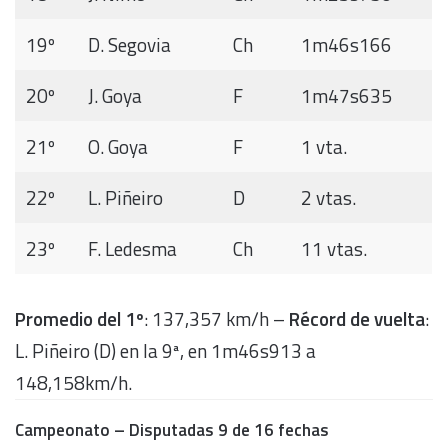
19º
D. Segovia
Ch
1m46s166
20º
J. Goya
F
1m47s635
21º
O. Goya
F
1 vta.
22º
L. Piñeiro
D
2 vtas.
23º
F. Ledesma
Ch
11 vtas.
Promedio del 1º
: 137,357 km/h –
Récord de vuelta
:
L. Piñeiro (D) en la 9ª, en 1m46s913 a
148,158km/h.
Campeonato – Disputadas 9 de 16 fechas