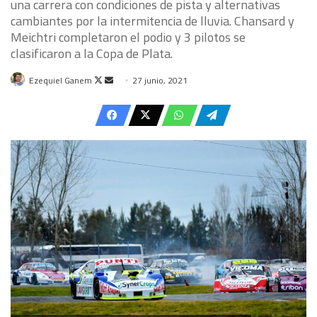
una carrera con condiciones de pista y alternativas
cambiantes por la intermitencia de lluvia. Chansard y
Meichtri completaron el podio y 3 pilotos se
clasificaron a la Copa de Plata.
Follow
Send
Ezequiel Ganem
27 junio, 2021
on
an
X
email