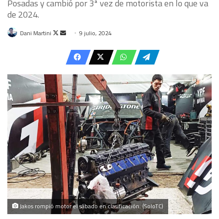
Posadas y cambió por 3ª vez de motorista en lo que va
de 2024.
Follow
Send
Dani Martini
9 julio, 2024
on
an
X
email
Jakos rompió motor el sábado en clasificación. (SoloTC)