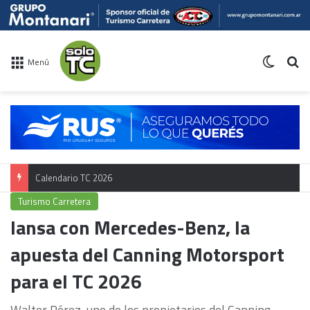
Switch 
Bu
Menú
Calendario TC 2026
Turismo Carretera
Iansa con Mercedes-Benz, la
apuesta del Canning Motorsport
para el TC 2026
Walter Pérez, uno de los propietarios del Canning