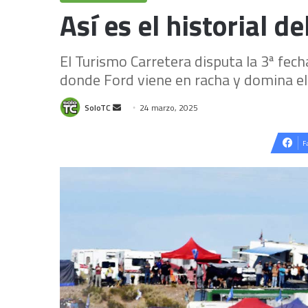
Así es el historial 
El Turismo Carretera disputa la 3ª fec
donde Ford viene en racha y domina el 
Send
SoloTC
24 marzo, 2025
an
email
F