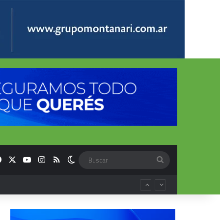
Facebook
X
YouTube
Instagram
RSS
Switch skin
Buscar