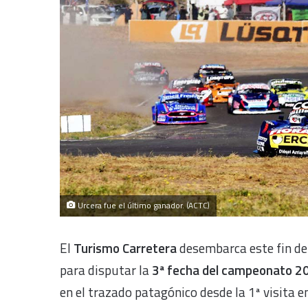
Urcera fue el último ganador. (ACTC)
El
Turismo Carretera
desembarca este fin d
para disputar la
3ª fecha del campeonato 2
en el trazado patagónico desde la 1ª visita 