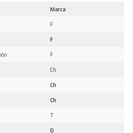
Marca
F
F
eón
F
Ch
Ch
Ch
.
T
D