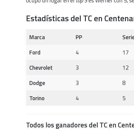
ocupó un lugar en el
top 3
es Werner con 5, s
Estadísticas del TC en Centena
Marca
PP
Seri
Ford
4
17
Chevrolet
3
12
Dodge
3
8
Torino
4
5
Todos los ganadores del TC en Cent