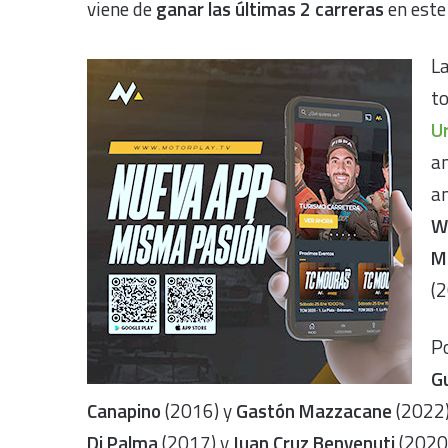
viene de
ganar las últimas 2 carreras
en este
L
to
U
an
an
W
Ma
(2
Po
Gu
Canapino
(2016) y
Gastón Mazzacane
(2022)
Di Palma
(2017) y
Juan Cruz Benvenuti
(2020