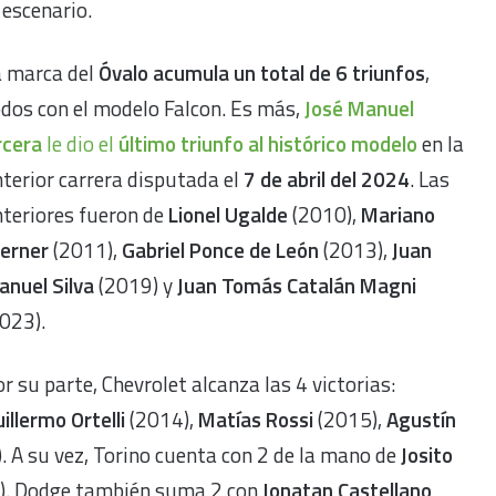
 escenario.
a marca del
Óvalo acumula un total de 6 triunfos
,
dos con el modelo Falcon. Es más,
José Manuel
rcera
le dio el
último triunfo al histórico modelo
en la
terior carrera disputada el
7 de abril del 2024
. Las
teriores fueron de
Lionel Ugalde
(2010),
Mariano
erner
(2011),
Gabriel Ponce de León
(2013),
Juan
nuel Silva
(2019) y
Juan Tomás Catalán Magni
023).
r su parte, Chevrolet alcanza las 4 victorias:
illermo Ortelli
(2014),
Matías Rossi
(2015),
Agustín
. A su vez, Torino cuenta con 2 de la mano de
Josito
). Dodge también suma 2 con
Jonatan Castellano