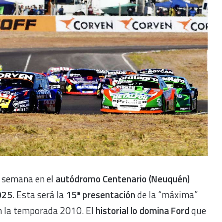
e semana en el
autódromo Centenario (Neuquén)
025
. Esta será la
15ª presentación
de la “máxima”
en la temporada 2010. El
historial lo domina Ford
que