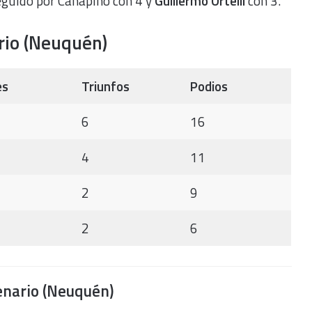
eguido por Canapino con 4 y
Guillermo Ortelli
con 3.
rio (Neuquén)
es
Triunfos
Podios
6
16
4
11
2
9
2
6
enario (Neuquén)