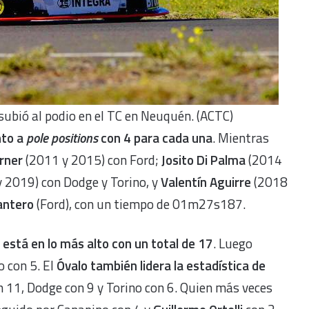
subió al podio en el TC en Neuquén. (ACTC)
nto a
pole positions
con
4
para cada una
. Mientras
rner
(2011 y 2015) con Ford;
Josito Di Palma
(2014
 2019) con Dodge y Torino, y
Valentín Aguirre
(2018
Santero
(Ford), con un tiempo de 01m27s187.
está en lo más alto con un total de 17
. Luego
o con 5. El
Óvalo también lidera la estadística de
n 11, Dodge con 9 y Torino con 6. Quien más veces