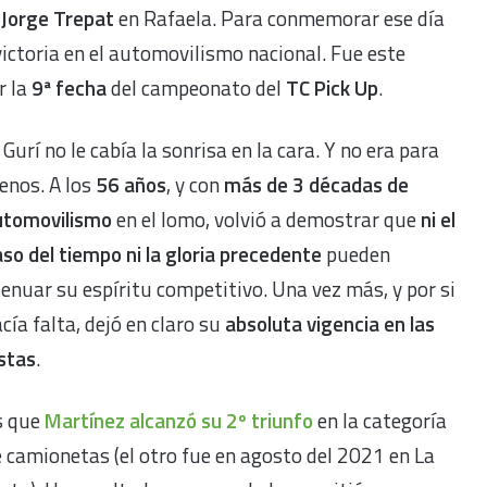
e
Jorge Trepat
en Rafaela. Para conmemorar ese día
 victoria en el automovilismo nacional. Fue este
r la
9ª fecha
del campeonato del
TC Pick Up
.
 Gurí no le cabía la sonrisa en la cara. Y no era para
enos. A los
56 años
, y con
más de 3 décadas de
utomovilismo
en el lomo, volvió a demostrar que
ni el
so del tiempo ni la gloria precedente
pueden
enuar su espíritu competitivo. Una vez más, y por si
cía falta, dejó en claro su
absoluta vigencia en las
stas
.
s que
Martínez alcanzó su 2º triunfo
en la categoría
 camionetas (el otro fue en agosto del 2021 en La