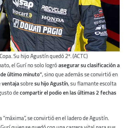
a Copa. Su hijo Agustín quedó 2º. (ACTC)
ato, el Gurí no solo logró
asegurar su clasificación a
 de último minuto”
, sino que además se convirtió en
 ventaja
sobre
su hijo Agustín
, su flamante escolta
 gusto de
compartir el podio en las últimas 2 fechas
a “máxima”, se convirtió en el ladero de Agustín.
l Gurí quien se quedó con una carrera vital para sus