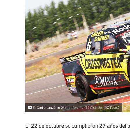
El Gurí alcanzó su 2º triunfo en el TC Pick Up. (DG Fotos)
El
22 de octubre
se cumplieron
27 años del 