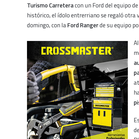
Turismo Carretera
con un Ford del equipo d
histórico, el ídolo entrerriano se regaló otra
domingo, con la
Ford Ranger
de su equipo po
Al
m
a
pa
at
ha
pi
E
de