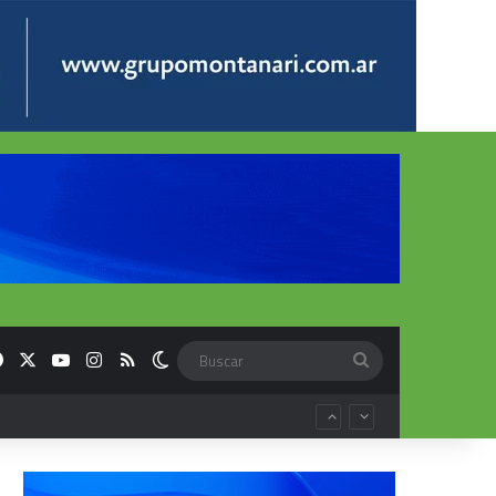
Facebook
X
YouTube
Instagram
RSS
Switch skin
Buscar