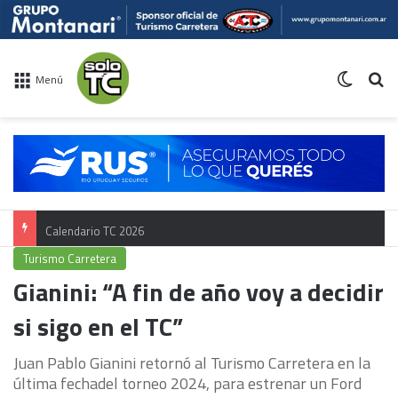
Switch 
Bu
Menú
Calendario TC 2026
Turismo Carretera
Gianini: “A fin de año voy a decidir
si sigo en el TC”
Juan Pablo Gianini retornó al Turismo Carretera en la
última fechadel torneo 2024, para estrenar un Ford