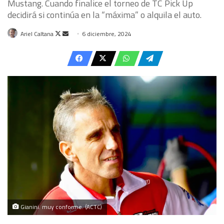
Mustang. Cuando finalice el torneo de TC Pick Up
decidirá si continúa en la “máxima” o alquila el auto.
Follow
Send
Ariel Caltana
6 diciembre, 2024
on
an
X
email
Gianini. muy conforme. (ACTC)