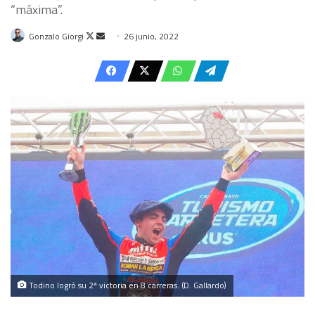
“máxima”.
Follow
Send
Gonzalo Giorgi
26 junio, 2022
on
an
X
email
Todino logró su 2ª victoria en 8 carreras. (D. Gallardo)