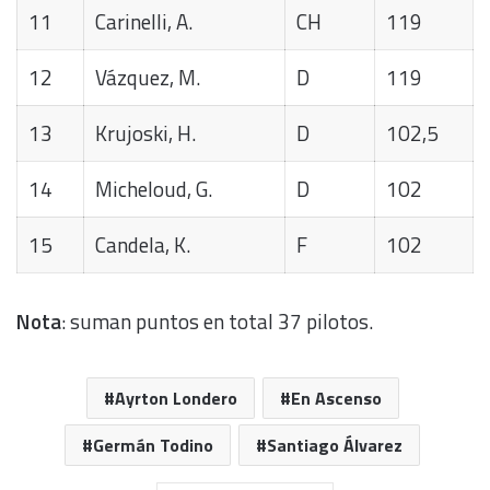
11
Carinelli, A.
CH
119
12
Vázquez, M.
D
119
13
Krujoski, H.
D
102,5
14
Micheloud, G.
D
102
15
Candela, K.
F
102
Nota
: suman puntos en total 37 pilotos.
Ayrton Londero
En Ascenso
Germán Todino
Santiago Álvarez