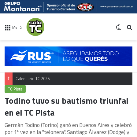
Switch 
Bu
Menú
Calendario TC 2026
TC Pista
Todino tuvo su bautismo triunfal
en el TC Pista
Germán Todino (Torino) ganó en Buenos Aires y celebró
por 1ª vez en la "telonera". Santiago Álvarez (Dodge) y