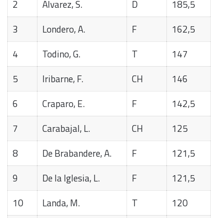
2
Álvarez, S.
D
185,5
3
Londero, A.
F
162,5
4
Todino, G.
T
147
5
Iribarne, F.
CH
146
6
Craparo, E.
F
142,5
7
Carabajal, L.
CH
125
8
De Brabandere, A.
F
121,5
9
De la Iglesia, L.
F
121,5
10
Landa, M.
T
120