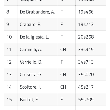
8
De Brabandere, A.
F
19s456
9
Craparo, E.
F
19s713
10
De la Iglesia, L.
F
20s258
11
Carinelli, A.
CH
33s919
12
Verriello, D.
T
34s713
13
Crusitta, G.
CH
35s020
14
Scoltore, J.
CH
45s217
15
Bortot, F.
F
55s709