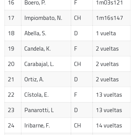
16
Boero, P.
F
1m03s121
17
Impiombato, N.
CH
1m16s147
18
Abella, S.
D
1 vuelta
19
Candela, K.
F
2 vueltas
20
Carabajal, L.
CH
2 vueltas
21
Ortiz, A.
D
2 vueltas
22
Cístola, E.
F
13 vueltas
23
Panarotti, L
D
13 vueltas
24
Iribarne, F.
CH
14 vueltas