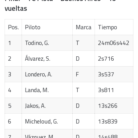
vueltas
Pos.
Piloto
Marca
Tiempo
1
Todino, G.
T
24m06s442
2
Álvarez, S.
D
2s716
3
Londero, A.
F
3s537
4
Landa, M.
T
3s811
5
Jakos, A.
D
13s266
6
Micheloud, G.
D
13s839
7
Vázquez, M.
D
14s488