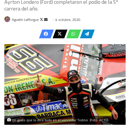
Ayrton Londero (Ford) completaron el podio de la 5ª
carrera del año.
Follow
Send
Agustín Lafforgue
4 octubre, 2020
on
an
X
email
Un gesto que lo dice todo en el vencedor Todino. (Foto: ACTC)