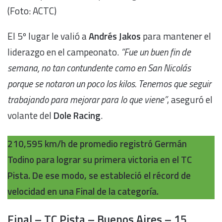
(Foto: ACTC)
El 5º lugar le valió a
Andrés Jakos
para mantener el
liderazgo en el campeonato.
“Fue un buen fin de
semana, no tan contundente como en San Nicolás
porque se notaron un poco los kilos. Tenemos que seguir
trabajando para mejorar para lo que viene”
, aseguró el
volante del
Dole Racing
.
210,595 km/h de promedio registró Germán
Todino para lograr su primera victoria en el TC
Pista. De ese modo, se estableció el récord de
velocidad en una Final de la categoría.
Final – TC Pista – Buenos Aires – 15