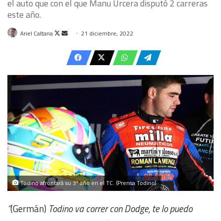
el auto que con el que Manu Urcera disputó 2 carreras
este año.
Follow
Send
Ariel Caltana
21 diciembre, 2022
on
an
X
email
Todino afrontará su 3º año en el TC. (Prensa Todino)
“
(Germán)
Todino va correr con Dodge, te lo puedo