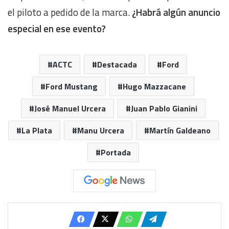
el piloto a pedido de la marca.
¿Habrá algún anuncio
especial en ese evento?
ACTC
Destacada
Ford
Ford Mustang
Hugo Mazzacane
José Manuel Urcera
Juan Pablo Gianini
La Plata
Manu Urcera
Martín Galdeano
Portada