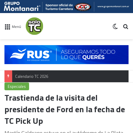
Switch 
Bu
Menú
Calendario TC 2026
Especiales
Trastienda de la visita del
presidente de Ford en la fecha de
TC Pick Up
Martín Galdeano estuvo en el autódromo de La Plata