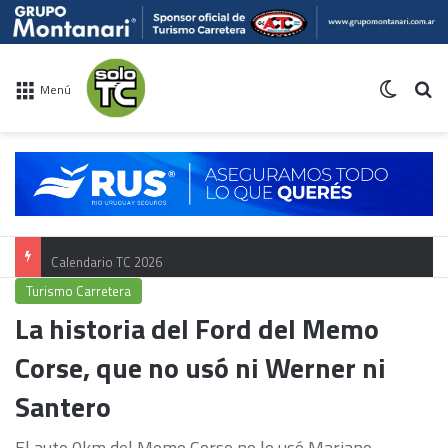
Switch 
Bu
Menú
Calendario TC 2026
Turismo Carretera
La historia del Ford del Memo
Corse, que no usó ni Werner ni
Santero
El auto 0km del Memo Corse no lo usó Mariano