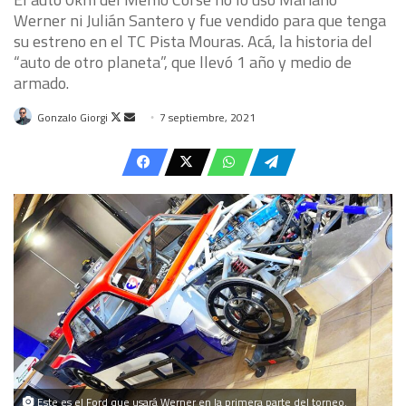
Werner ni Julián Santero y fue vendido para que tenga
su estreno en el TC Pista Mouras. Acá, la historia del
“auto de otro planeta”, que llevó 1 año y medio de
armado.
Follow
Send
Gonzalo Giorgi
7 septiembre, 2021
on
an
X
email
Este es el Ford que usará Werner en la primera parte del torneo.