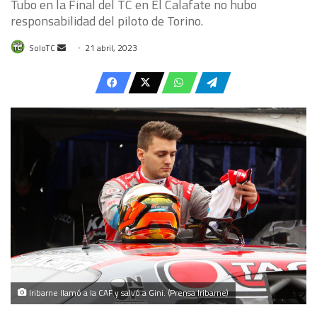
Tubo en la Final del TC en El Calafate no hubo
responsabilidad del piloto de Torino.
Send
SoloTC
21 abril, 2023
an
email
Iribarne llamó a la CAF y salvó a Gini. (Prensa Iribarne)