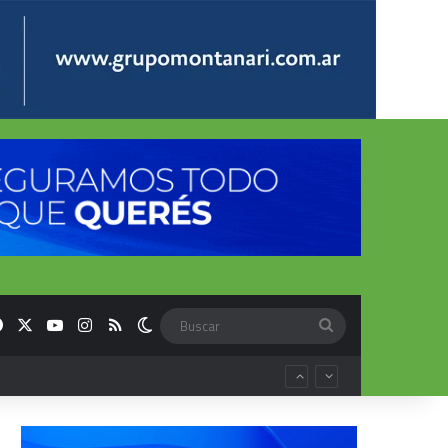
Facebook
X
YouTube
Instagram
RSS
Switch skin
Buscar