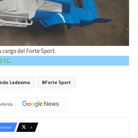
a cargo del Forte Sport.
l TC
.
undo Ledesma
Forte Sport
eferida
acebook
X