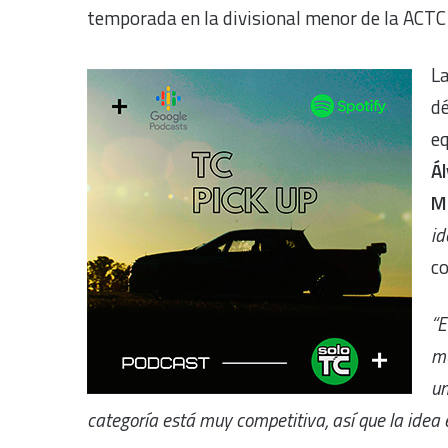
temporada en la divisional menor de la ACTC
La
dé
e
Á
M
id
c
“E
mu
un
categoría está muy competitiva, así que la idea 