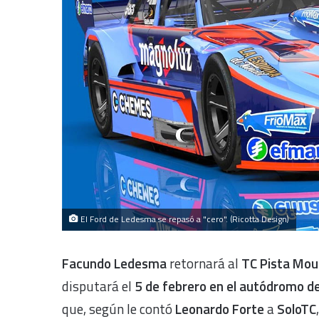
El Ford de Ledesma se repasó a "cero". (Ricotta Design)
Facundo Ledesma
retornará al
TC Pista Mou
disputará el
5 de febrero en el autódromo d
que, según le contó
Leonardo Forte
a
SoloTC