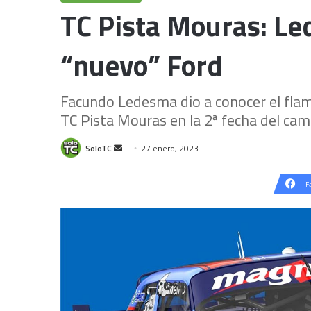
TC Pista Mouras: L
“nuevo” Ford
Facundo Ledesma dio a conocer el flam
TC Pista Mouras en la 2ª fecha del cam
Send
SoloTC
27 enero, 2023
an
email
F