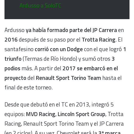
Ardusso a SoloTC
Ardusso
ya había formado parte del JP Carrera
en
2016
después de su paso por el
Trotta Racing
. El
santafesino
corrió con un
Dodge
con el que logró
1
triunfo
(Termas de Río Hondo) y sumó otros
3
podios
más. A partir del
2017 se embarcó en el
proyecto
del
Renault Sport Torino Team
hasta el
final de este torneo.
Desde que debutó en el TC en 2013, integró 5
equipos:
MVD Racing
,
Lincoln Sport Group
, Trotta
Racing, Renault Sport Torino Team y el JP Carrera
(en 2 ciclos). A su vez, Chevrolet será la
3ª marca