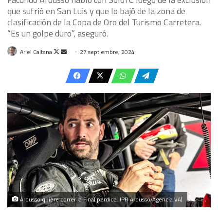
que sufrió en San Luis y que lo bajó de la zona de
clasificación de la Copa de Oro del Turismo Carretera.
“Es un golpe duro”, aseguró.
Follow
Send
Ariel Caltana
27 septiembre, 2024
on
an
X
email
Ardusso quiere correr la Final perdida. (PR Ardusso/Agencia VA)