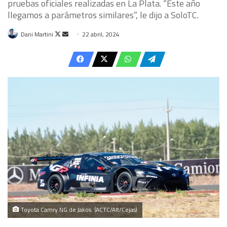
pruebas oficiales realizadas en La Plata. “Este año
llegamos a parámetros similares”, le dijo a SoloTC.
Follow
Send
Dani Martini
22 abril, 2024
on
an
X
email
Toyota Camry NG de Jakos. (ACTC/Alt/Cejas)