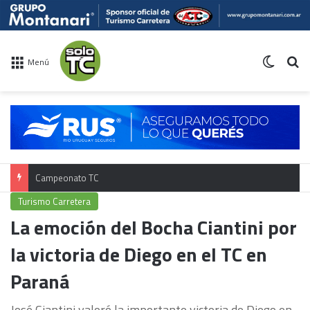
Switch 
Bu
Menú
Campeonato TC
Turismo Carretera
La emoción del Bocha Ciantini por
la victoria de Diego en el TC en
Paraná
José Ciantini valoró la importante victoria de Diego en