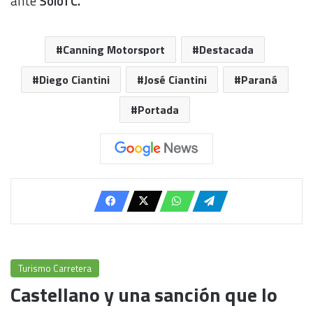
ante
SoloTC.
Canning Motorsport
Destacada
Diego Ciantini
José Ciantini
Paraná
Portada