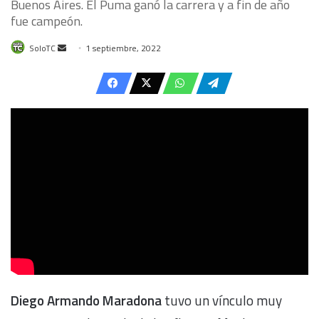
Buenos Aires. El Puma ganó la carrera y a fin de año
fue campeón.
Send
SoloTC
1 septiembre, 2022
an
email
Diego Armando Maradona
tuvo un vínculo muy