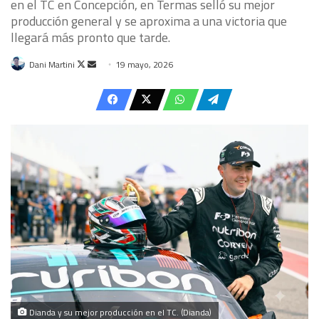
en el TC en Concepción, en Termas selló su mejor
producción general y se aproxima a una victoria que
llegará más pronto que tarde.
Follow
Send
Dani Martini
19 mayo, 2026
on
an
X
email
Dianda y su mejor producción en el TC. (Dianda)