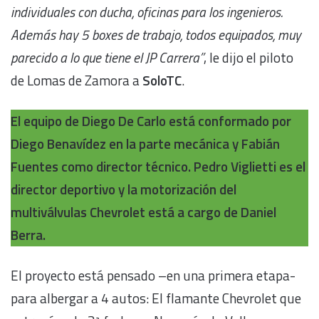
individuales con ducha, oficinas para los ingenieros.
Además hay 5 boxes de trabajo, todos equipados, muy
parecido a lo que tiene el JP Carrera”
, le dijo el piloto
de Lomas de Zamora a
SoloTC
.
El equipo de Diego De Carlo está conformado por
Diego Benavídez en la parte mecánica y Fabián
Fuentes como director técnico. Pedro Viglietti es el
director deportivo y la motorización del
multiválvulas Chevrolet está a cargo de Daniel
Berra.
El proyecto está pensado –en una primera etapa-
para albergar a 4 autos: El flamante Chevrolet que