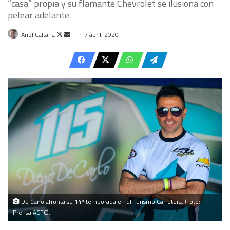
“casa” propia y su flamante Chevrolet se ilusiona con
pelear adelante.
Follow
Send
Ariel Caltana
7 abril, 2020
on
an
X
email
De Carlo afronta su 14ª temporada en el Turismo Carretera. (Foto:
Prensa ACTC).