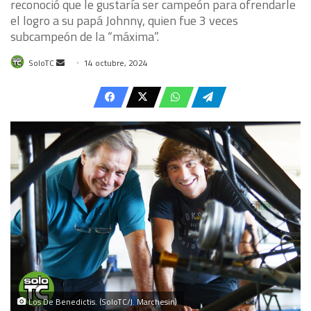
reconoció que le gustaría ser campeón para ofrendarle
el logro a su papá Johnny, quien fue 3 veces
subcampeón de la “máxima”.
Send
SoloTC
14 octubre, 2024
an
email
Los De Benedictis. (SoloTC/J. Marchesin)