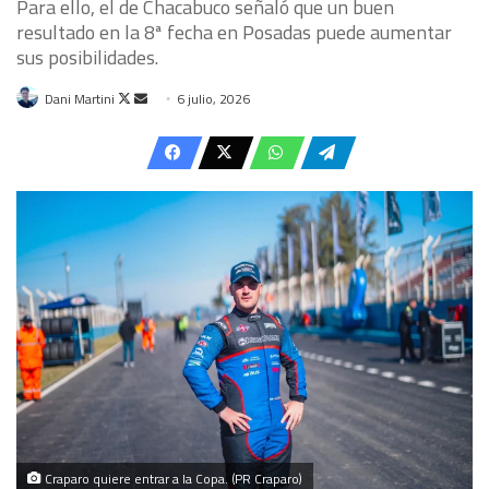
Para ello, el de Chacabuco señaló que un buen
resultado en la 8ª fecha en Posadas puede aumentar
sus posibilidades.
Follow
Send
Dani Martini
6 julio, 2026
on
an
X
email
Craparo quiere entrar a la Copa. (PR Craparo)