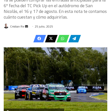
6ª fecha del TC Pick Up en el autódromo de San
Nicolás, el 16 y 17 de agosto. En esta nota te contamos
cuánto cuestan y cómo adquirirlas.
Send
Cristian Re
25 julio, 2025
an
email