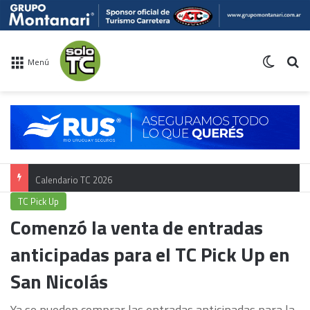
Switch 
Bu
Menú
Calendario TC 2026
TC Pick Up
Comenzó la venta de entradas
anticipadas para el TC Pick Up en
San Nicolás
Ya se pueden comprar las entradas anticipadas para la