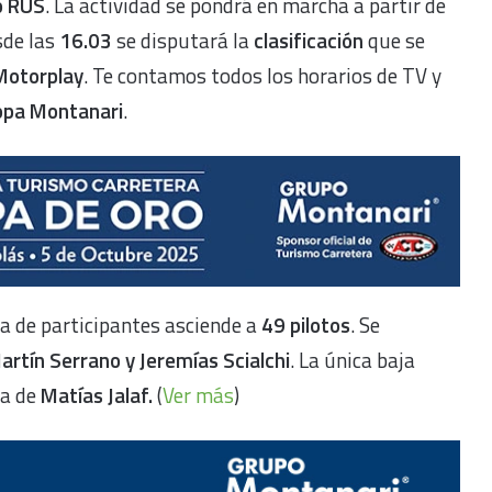
o RUS
. La actividad se pondrá en marcha a partir de
sde las
16.03
se disputará la
clasificación
que se
Motorplay
. Te contamos todos los horarios de TV y
opa Montanari
.
ta de participantes asciende a
49 pilotos
. Se
artín Serrano y Jeremías Scialchi
. La única baja
la de
Matías Jalaf.
(
Ver más
)