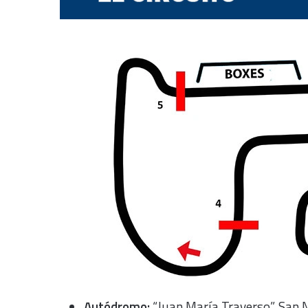
Autódromo:
“Juan María Traverso”, San N