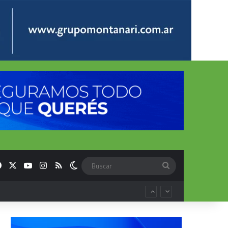
Facebook
X
YouTube
Instagram
RSS
Switch skin
Buscar