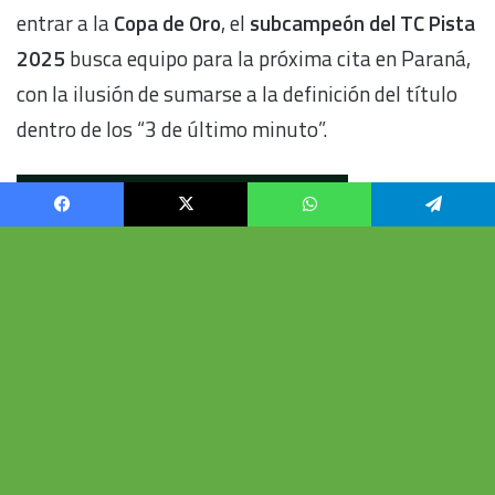
Facebook
X
WhatsApp
Telegram
Vo
al
b
su