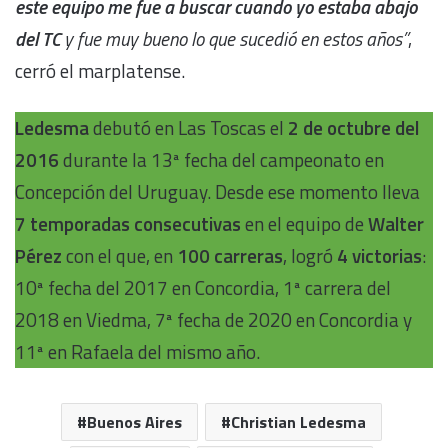
este equipo me fue a buscar cuando yo estaba abajo
del TC
y fue muy bueno lo que sucedió en estos años”
,
cerró el marplatense.
Ledesma
debutó en Las Toscas el
2 de octubre del
2016
durante la 13ª fecha del campeonato en
Concepción del Uruguay. Desde ese momento lleva
7 temporadas consecutivas
en el equipo de
Walter
Pérez
con el que, en
100 carreras
, logró
4 victorias
:
10ª fecha del 2017 en Concordia, 1ª carrera del
2018 en Viedma, 7ª fecha de 2020 en Concordia y
11ª en Rafaela del mismo año.
Buenos Aires
Christian Ledesma