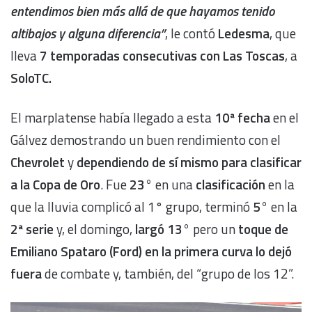
entendimos bien más allá de que hayamos tenido
altibajos y alguna diferencia”
, le contó
Ledesma
, que
lleva
7 temporadas consecutivas con Las Toscas
, a
SoloTC.
El marplatense había llegado a esta
10ª fecha
en el
Gálvez demostrando un buen rendimiento con el
Chevrolet
y
dependiendo de sí mismo para clasificar
a la Copa de Oro
. Fue
23°
en una
clasificación
en la
que la lluvia complicó al 1° grupo, terminó
5°
en la
2ª serie
y, el domingo,
largó 13°
pero un
toque de
Emiliano Spataro (Ford) en la primera curva lo dejó
fuera
de combate y, también, del “grupo de los 12”.