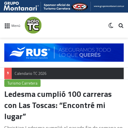
Switch 
Bu
Menú
Campeonato TC
Turismo Carretera
Ledesma cumplió 100 carreras
con Las Toscas: “Encontré mi
lugar”
Christian Ledesma cumplió el pasado fin de semana en