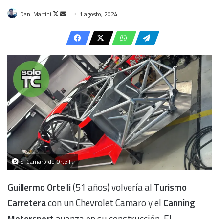
Follow
Send
Dani Martini
1 agosto, 2024
on
an
X
email
El Camaro de Ortelli.
Guillermo Ortelli
(51 años) volvería al
Turismo
Carretera
con un Chevrolet Camaro y el
Canning
Motorsport
avanza en su construcción. El