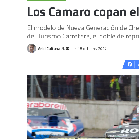
Los Camaro copan el
El modelo de Nueva Generación de Chev
del Turismo Carretera, el doble de re
Follow
Send
Ariel Caltana
18 octubre, 2024
on
an
X
email
F