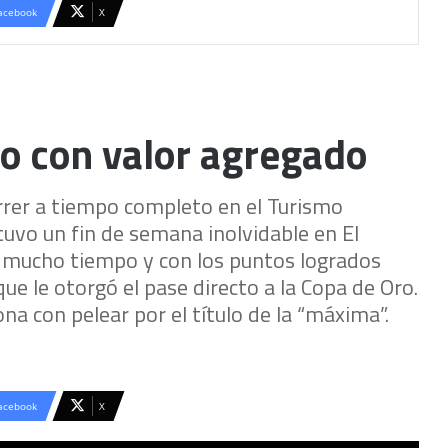
acebook
X