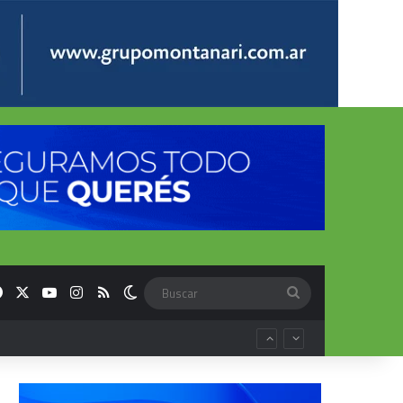
Facebook
X
YouTube
Instagram
RSS
Switch skin
Buscar