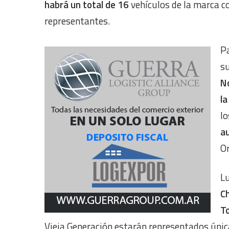
habrá un total de 16
vehículos de la marca c
representantes.
Pa
su
N
la
l
au
O
L
Ch
T
Vieja Generación estarán representados ún