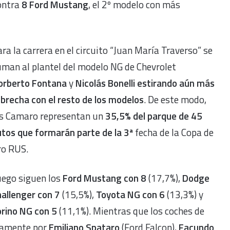
ontra
8 Ford Mustang
, el 2º modelo con más
ra la carrera en el circuito “Juan María Traverso” se
man al plantel del modelo NG de Chevrolet
orberto Fontana
y
Nicolás Bonelli estirando aún más
 brecha con el resto de los modelos
. De este modo,
os Camaro representan un
35,5% del parque de 45
tos que formarán parte de la 3ª
fecha de la Copa de
ro RUS.
uego siguen los
Ford Mustang con 8
(17,7%),
Dodge
allenger con 7
(15,5%),
Toyota NG con 6
(13,3%) y
orino NG con 5
(11,1%). Mientras que los coches de
icamente por
Emiliano Spataro
(Ford Falcon),
Facundo