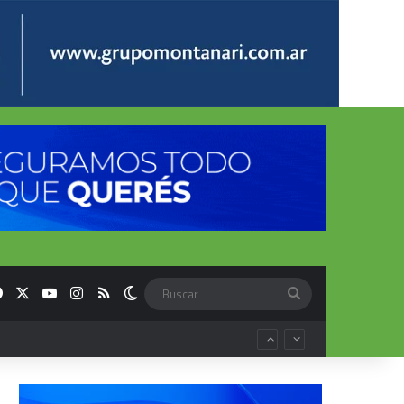
Facebook
X
YouTube
Instagram
RSS
Switch skin
Buscar