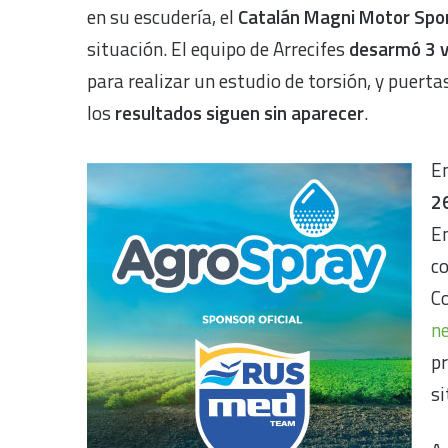
en su escudería, el
Catalán Magni Motor Spo
situación. El equipo de Arrecifes
desarmó 3 v
para realizar un estudio de torsión, y puert
los
resultados siguen sin aparecer
.
En
2
E
co
C
n
pr
si