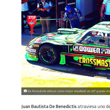
De Benedictis obtuvo como mejor resultado un 26º puesto en V
Juan Bautista De Benedictis
atraviesa uno d