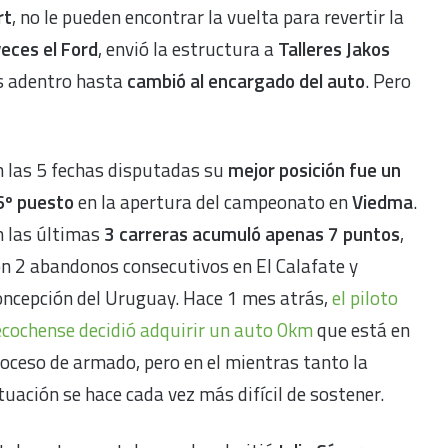
rt
, no le pueden encontrar la vuelta para revertir la
eces el Ford
, envió la estructura a
Talleres Jakos
as adentro hasta
cambió al encargado del auto
. Pero
 las 5 fechas disputadas su
mejor posición fue un
6º puesto
en la apertura del campeonato en
Viedma
.
n las últimas
3 carreras acumuló apenas 7 puntos
,
n 2 abandonos consecutivos en El Calafate y
oncepción del Uruguay. Hace 1 mes atrás,
el piloto
ecochense decidió adquirir un auto 0km
que está en
oceso de armado, pero en el mientras tanto la
tuación se hace cada vez más difícil de sostener.