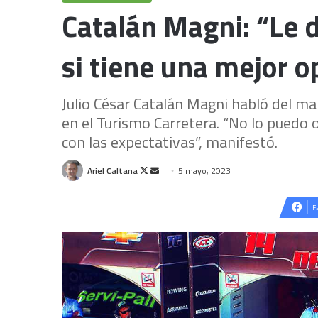
Catalán Magni: “Le d
si tiene una mejor o
Julio César Catalán Magni habló del m
en el Turismo Carretera. “No lo puedo 
con las expectativas”, manifestó.
Follow
Send
Ariel Caltana
5 mayo, 2023
on
an
X
email
F