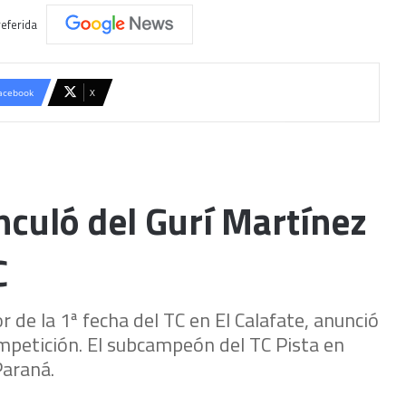
eferida
acebook
X