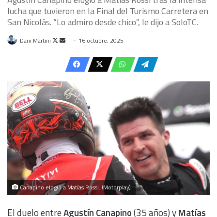
lucha que tuvieron en la Final del Turismo Carretera en
San Nicolás. “Lo admiro desde chico”, le dijo a SoloTC.
Follow
Send
Dani Martini
16 octubre, 2025
on
an
X
email
Canapino elogió a Matías Rossi. (Motorplay)
El duelo entre
Agustín Canapino
(35 años) y
Matías