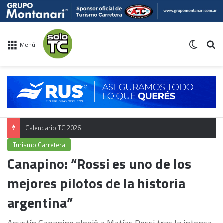
Switch 
Bu
Menú
Calendario TC 2026
Turismo Carretera
Canapino: “Rossi es uno de los
mejores pilotos de la historia
argentina”
Agustín Canapino elogió a Matías Rossi tras la intensa