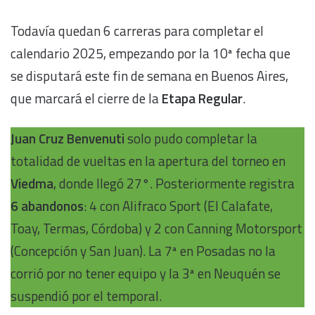
Todavía quedan 6 carreras para completar el
calendario 2025, empezando por la 10ª fecha que
se disputará este fin de semana en Buenos Aires,
que marcará el cierre de la
Etapa Regular
.
Juan Cruz Benvenuti
solo pudo completar la
totalidad de vueltas en la apertura del torneo en
Viedma
, donde llegó 27°. Posteriormente registra
6 abandonos
: 4 con Alifraco Sport (El Calafate,
Toay, Termas, Córdoba) y 2 con Canning Motorsport
(Concepción y San Juan). La 7ª en Posadas no la
corrió por no tener equipo y la 3ª en Neuquén se
suspendió por el temporal.