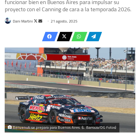
funcionar bien en Buenos Aires para impulsar su
proyecto con el Canning de cara a la temporada 2026.
Follow
Send
Dani Martini
21 agosto, 2025
on
an
X
email
Benvenuti se prepara para Buenos Aires. (L. Barraza/DG Fotos)