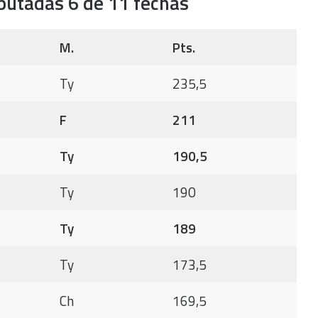
putadas 6 de 11 fechas
M.
Pts.
Ty
235,5
F
211
Ty
190,5
Ty
190
Ty
189
Ty
173,5
Ch
169,5