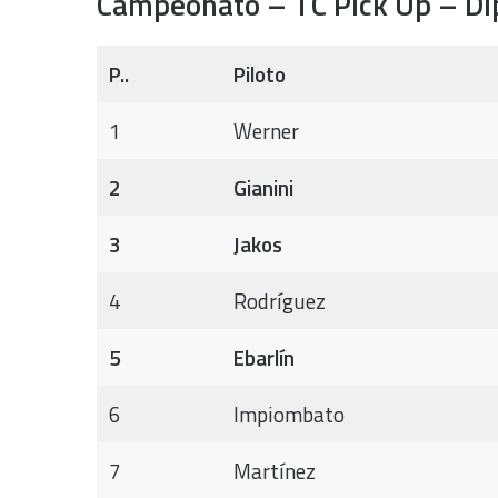
Campeonato – TC Pick Up – Di
P..
Piloto
1
Werner
2
Gianini
3
Jakos
4
Rodríguez
5
Ebarlín
6
Impiombato
7
Martínez