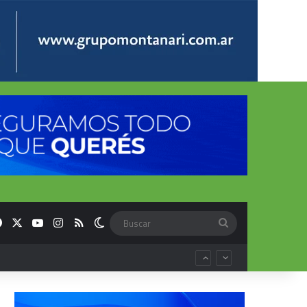
Facebook
X
YouTube
Instagram
RSS
Switch skin
Buscar