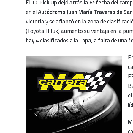
El
TC Pick Up
dejó atrás la
6ª fecha del cam
en el
Autódromo Juan María Traverso de San
victoria y se afianzó en la zona de clasificaci
(Toyota Hilux) aumentó su ventaja en la punt
hay 4 clasificados a la Copa, a falta de una 
Eb
ca
EZ
Be
e
l
lí
M
ca