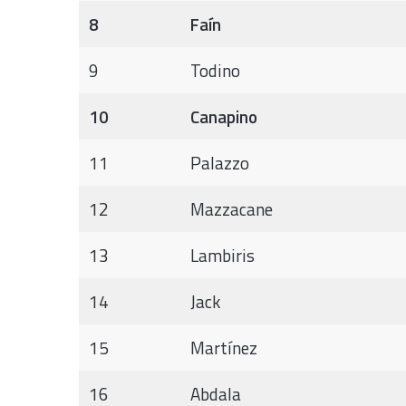
8
Faín
9
Todino
10
Canapino
11
Palazzo
12
Mazzacane
13
Lambiris
14
Jack
15
Martínez
16
Abdala