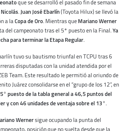
peonato
que se desarrolló el pasado fin de semana
 Nicolás
.
Juan José Ebarlín
(Toyota Hilux) se llevó la
ón a la
Copa de Oro
. Mientras que
Mariano Werner
a del campeonato tras el 5° puesto en la Final.
Ya
fecha para terminar la Etapa Regular
.
arlín tuvo su bautismo triunfal en TCPU tras 6
rreras disputadas con la unidad atendida por el
EB Team. Este resultado le permitió al oriundo de
nito Juárez
consolidarse en el “grupo de los 12”, en
 5° puesto de la tabla general a 46,5 puntos del
der y con 46 unidades de ventaja sobre el 13°
.
ariano Werner
sigue ocupando la punta del
mpeonato, posición que no suelta desde que la