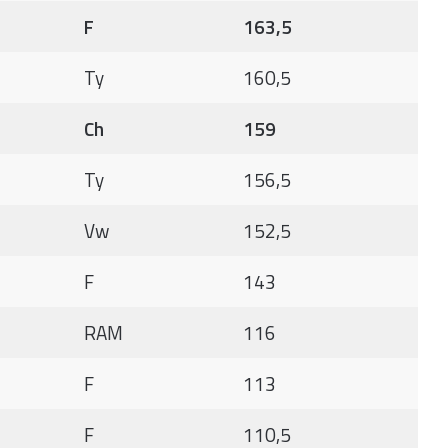
F
163,5
Ty
160,5
Ch
159
Ty
156,5
Vw
152,5
F
143
RAM
116
F
113
F
110,5