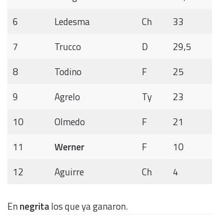
6
Ledesma
Ch
33
7
Trucco
D
29,5
8
Todino
F
25
9
Agrelo
Ty
23
10
Olmedo
F
21
11
Werner
F
10
12
Aguirre
Ch
4
En
negrita
los que ya ganaron.