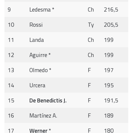
9
Ledesma *
Ch
216,5
10
Rossi
Ty
205,5
11
Landa
Ch
199
12
Aguirre *
Ch
199
13
Olmedo *
F
197
14
Urcera
F
195
15
De Benedictis J.
F
191,5
16
Martínez A.
F
189
17
Werner
*
F
180