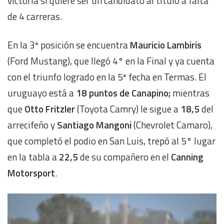
victoria si quiere ser un candidato al título a falta
de 4 carreras.
En la 3ª posición se encuentra
Mauricio Lambiris
(Ford Mustang), que llegó 4° en la Final y ya cuenta
con el triunfo logrado en la 5ª fecha en Termas. El
uruguayo está a
18 puntos de Canapino;
mientras
que
Otto Fritzler
(Toyota Camry) le sigue a
18,5
del
arrecifeño y
Santiago Mangoni
(Chevrolet Camaro),
que completó el podio en San Luis, trepó al 5° lugar
en la tabla a
22,5
de su compañero en el
Canning
Motorsport
.