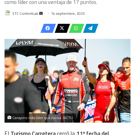
como líder con una ventaja de 17 puntos.
Send
STC ContentLab
14 septiembre, 2025
an
email
Canapino más líder que nunca. (ACTC)
El
Turismo Carretera
cerró la
11ª fecha del