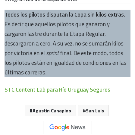
Todos los pilotos disputan la Copa sin kilos extras
.
Es decir que aquellos pilotos que ganaron y
cargaron lastre durante la Etapa Regular,
descargaron a cero. A su vez, no se sumarán kilos
por victoria en el
sprint
final. De este modo, todos
los pilotos están en igualdad de condiciones en las
últimas carreras.
STC Content Lab para Río Uruguay Seguros
Agustín Canapino
San Luis