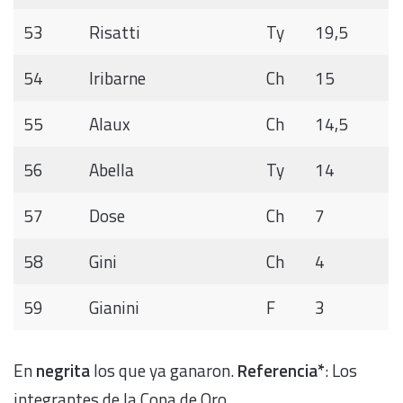
53
Risatti
Ty
19,5
54
Iribarne
Ch
15
55
Alaux
Ch
14,5
56
Abella
Ty
14
57
Dose
Ch
7
58
Gini
Ch
4
59
Gianini
F
3
En
negrita
los que ya ganaron.
Referencia*
: Los
integrantes de la Copa de Oro.