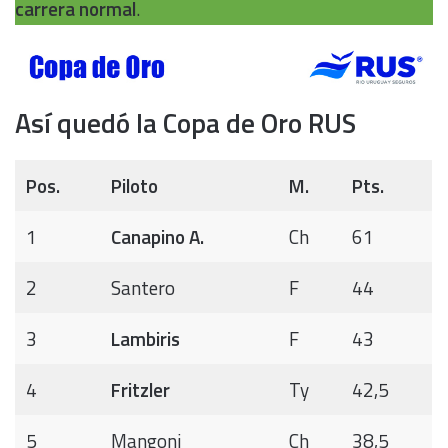
carrera normal
.
Así quedó la Copa de Oro RUS
Pos.
Piloto
M.
Pts.
1
Canapino A.
Ch
61
2
Santero
F
44
3
Lambiris
F
43
4
Fritzler
Ty
42,5
5
Mangoni
Ch
38,5