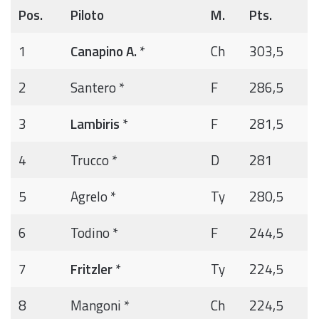
Pos.
Piloto
M.
Pts.
1
Canapino A.
*
Ch
303,5
2
Santero *
F
286,5
3
Lambiris
*
F
281,5
4
Trucco *
D
281
5
Agrelo *
Ty
280,5
6
Todino *
F
244,5
7
Fritzler
*
Ty
224,5
8
Mangoni *
Ch
224,5