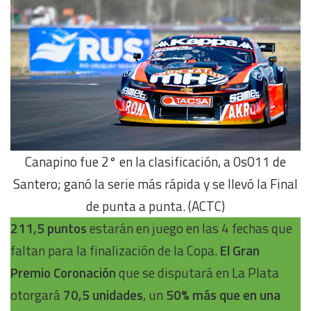
Canapino fue 2° en la clasificación, a 0s011 de
Santero; ganó la serie más rápida y se llevó la Final
de punta a punta. (ACTC)
211,5 puntos
estarán en juego en las 4 fechas que
faltan para la finalización de la Copa.
El Gran
Premio Coronación
que se disputará en La Plata
otorgará
70,5 unidades
, un
50% más que en una