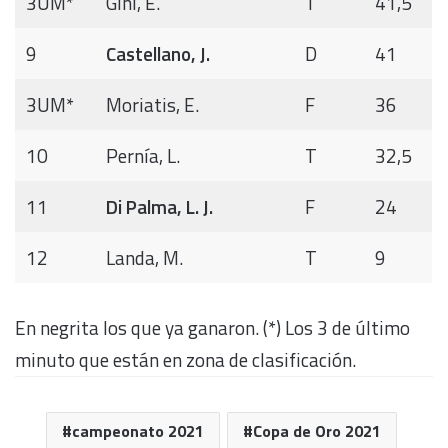
3UM*
Gini, E.
T
41,5
9
Castellano, J.
D
41
3UM*
Moriatis, E.
F
36
10
Pernía, L.
T
32,5
11
Di Palma, L. J.
F
24
12
Landa, M.
T
9
En negrita los que ya ganaron. (*) Los 3 de último
minuto que están en zona de clasificación.
campeonato 2021
Copa de Oro 2021