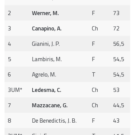
2
Werner, M.
F
73
3
Canapino, A.
Ch
72
4
Gianini, J. P.
F
56,5
5
Lambiris, M.
F
54,5
6
Agrelo, M.
T
54,5
3UM*
Ledesma, C.
Ch
53
7
Mazzacane, G.
Ch
44,5
8
De Benedictis, J. B.
F
43