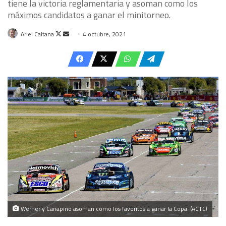
tiene la victoria reglamentaria y asoman como los
máximos candidatos a ganar el minitorneo.
Follow
Send
Ariel Caltana
4 octubre, 2021
on
an
X
email
Werner y Canapino asoman como los favoritos a ganar la Copa. (ACTC)