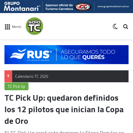
Switch 
Bu
Menú
Campeonato TC
TC Pick Up
TC Pick Up: quedaron definidos
los 12 pilotos que inician la Copa
de Oro
El TC Pick Up cerró este domingo la Etapa Regular en