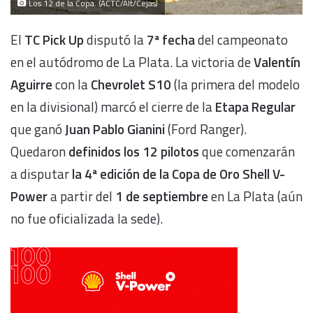
Los 12 de la Copa. (ACTC/Alt/Cejas)
El
TC Pick Up
disputó la
7ª fecha
del campeonato
en el autódromo de La Plata. La victoria de
Valentín
Aguirre
con la
Chevrolet S10
(la primera del modelo
en la divisional) marcó el cierre de la
Etapa Regular
que ganó
Juan Pablo Gianini
(Ford Ranger).
Quedaron
definidos los 12 pilotos
que comenzarán
a disputar
la 4ª edición de la Copa de Oro Shell V-
Power
a partir del
1 de septiembre
en La Plata (aún
no fue oficializada la sede).