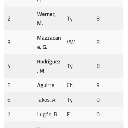
Werner,
2
Ty
8
M.
Mazzacan
3
VW
8
e, G.
Rodríguez
4
Ty
8
, M.
5
Aguirre
Ch
9
6
Jakos, A.
Ty
0
7
Lugón, R.
F
0