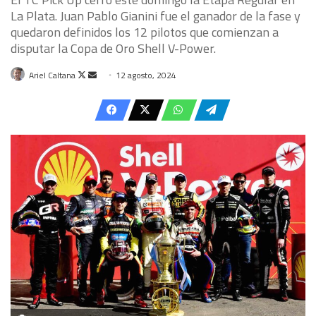
La Plata. Juan Pablo Gianini fue el ganador de la fase y
quedaron definidos los 12 pilotos que comienzan a
disputar la Copa de Oro Shell V-Power.
Follow
Send
Ariel Caltana
12 agosto, 2024
on
an
X
email