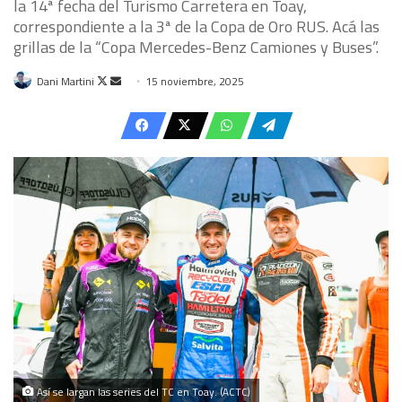
la 14ª fecha del Turismo Carretera en Toay,
correspondiente a la 3ª de la Copa de Oro RUS. Acá las
grillas de la “Copa Mercedes-Benz Camiones y Buses”.
Follow
Send
Dani Martini
15 noviembre, 2025
on
an
X
email
Así se largan las series del TC en Toay. (ACTC)