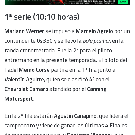
1ª serie (10:10 horas)
Mariano Werner
se impuso a
Marcelo Agrelo
por un
contundente
0s350
y se llevó la
pole position
en la
tanda cronometrada. Fue la 2ª para el piloto
entrerriano en la presente temporada. El piloto del
Fadel Memo Corse
partirá en la 1ª fila junto a
Valentín Aguirre
, quien se clasificó 4º con el
Chevrolet Camaro
atendido por el
Canning
Motorsport
.
En la 2ª fila estarán
Agustín Canapino,
que lidera el
campeonato y viene de ganar las últimas 4 Finales
de manera consecutiva, y
Santiago Mangoni
, que